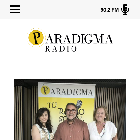

90.2 FM