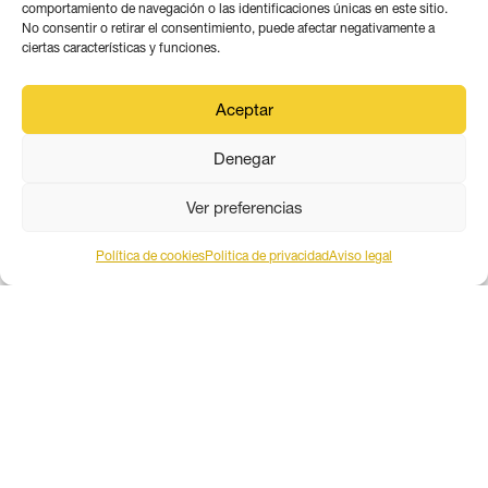
comportamiento de navegación o las identificaciones únicas en este sitio.
No consentir o retirar el consentimiento, puede afectar negativamente a
ciertas características y funciones.
Aceptar
Denegar
PARADIGMA MEDIA ANDALUCÍA
Ver preferencias
Este obra está bajo una
licencia de Creative Commons
Política de cookies
Politica de privacidad
Aviso legal
Reconocimiento 4.0 Internacional
.
Contacto por correo
Aviso legal