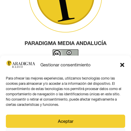
PARADIGMA MEDIA ANDALUCÍA
Este obra está bajo una
licencia de Creative Commons
Gestionar consentimiento
Reconocimiento 4.0 Internacional
.
Para ofrecer las mejores experiencias, utilizamos tecnologías como las
Contacto por correo
cookies para almacenar y/o acceder a la información del dispositivo. El
consentimiento de estas tecnologías nos permitirá procesar datos como el
comportamiento de navegación o las identificaciones únicas en este sitio.
No consentir o retirar el consentimiento, puede afectar negativamente a
ciertas características y funciones.
Aviso legal
Aceptar
Política de privacidad