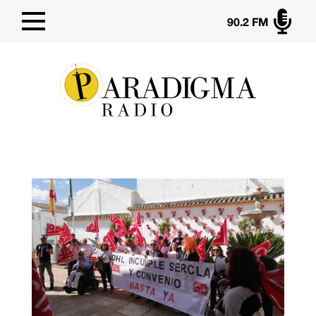

90.2 FM