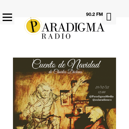

90.2 FM