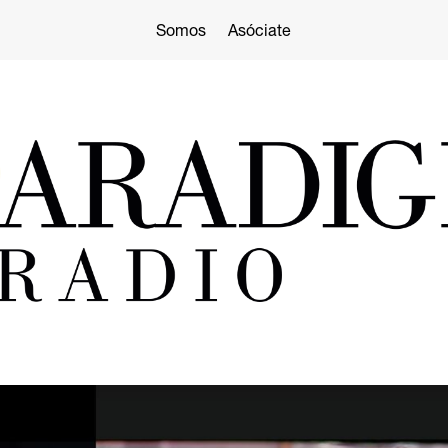
Somos
Asóciate