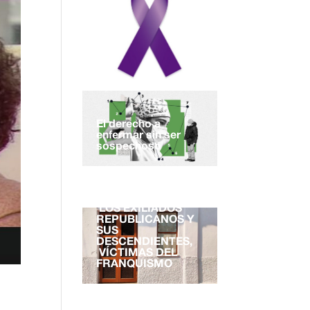
El derecho a
enfermar sin ser
sospechoso
EL DERECHO A LA
NACIONALIDAD.
LOS EXILIADOS
REPUBLICANOS Y
SUS
DESCENDIENTES,
VÍCTIMAS DEL
FRANQUISMO