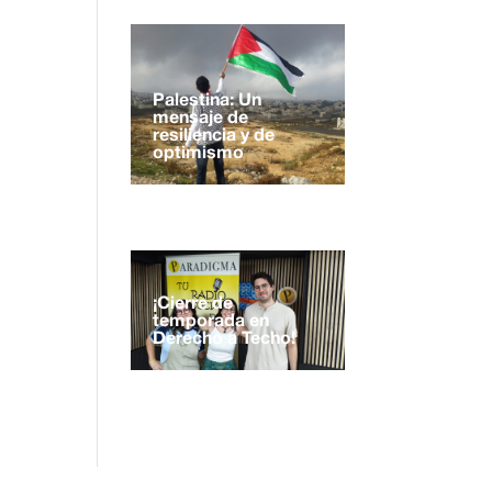
Palestina: Un
mensaje de
resiliencia y de
optimismo
¡Cierre de
temporada en
Derecho a Techo!