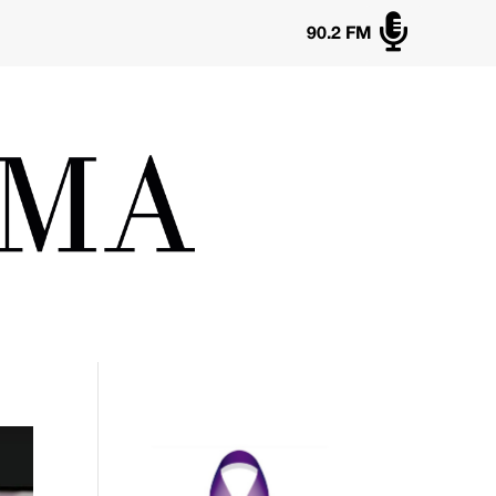

90.2 FM