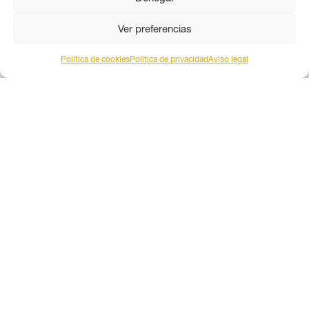
Ver preferencias
Política de cookies
Politica de privacidad
Aviso legal
PARADIGMA MEDIA ANDALUCÍA
Este obra está bajo una
licencia de Creative Commons
Reconocimiento 4.0 Internacional
.
Contacto por correo
Aviso legal
Política de privacidad
Política de coookies