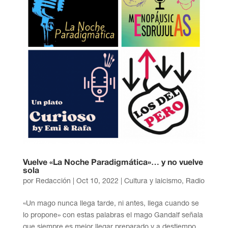
Vuelve «La Noche Paradigmática»… y no vuelve
sola
por
Redacción
|
Oct 10, 2022
|
Cultura y laicismo
,
Radio
«Un mago nunca llega tarde, ni antes, llega cuando se
lo propone» con estas palabras el mago Gandalf señala
que siempre es mejor llegar preparado y a destiempo