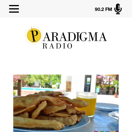

90.2 FM