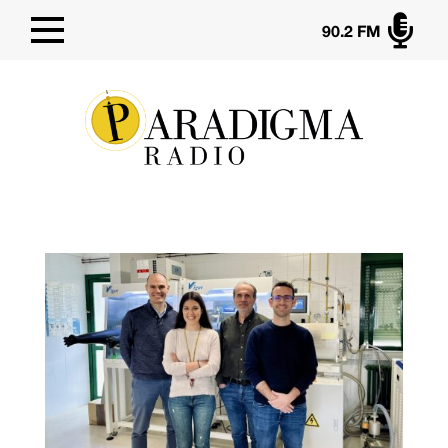

90.2 FM