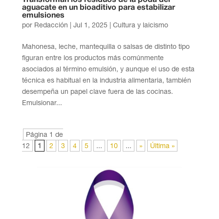
Transforman los residuos de la poda del
aguacate en un bioaditivo para estabilizar
emulsiones
por
Redacción
|
Jul 1, 2025
|
Cultura y laicismo
Mahonesa, leche, mantequilla o salsas de distinto tipo
figuran entre los productos más comúnmente
asociados al término emulsión, y aunque el uso de esta
técnica es habitual en la industria alimentaria, también
desempeña un papel clave fuera de las cocinas.
Emulsionar...
Página 1 de
12
1
2
3
4
5
...
10
...
»
Última »