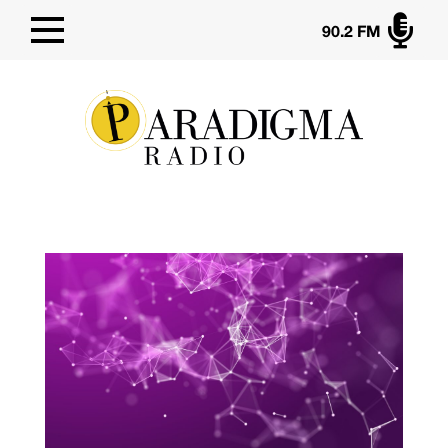

90.2 FM