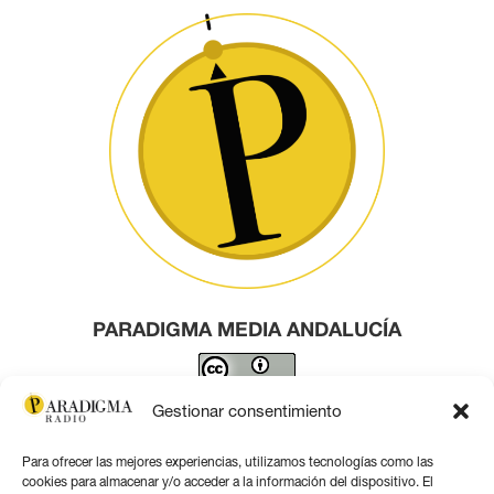
PARADIGMA MEDIA ANDALUCÍA
Este obra está bajo una
licencia de Creative Commons
Gestionar consentimiento
Reconocimiento 4.0 Internacional
.
Para ofrecer las mejores experiencias, utilizamos tecnologías como las
Contacto por correo
cookies para almacenar y/o acceder a la información del dispositivo. El