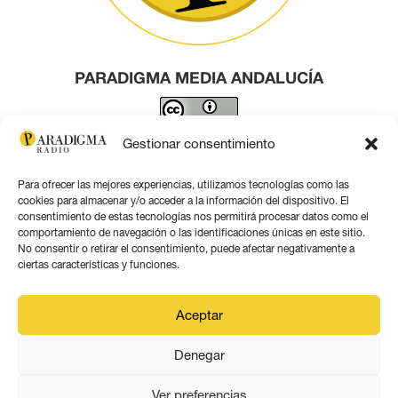
PARADIGMA MEDIA ANDALUCÍA
Este obra está bajo una
licencia de Creative Commons
Gestionar consentimiento
Reconocimiento 4.0 Internacional
.
Para ofrecer las mejores experiencias, utilizamos tecnologías como las
Contacto por correo
cookies para almacenar y/o acceder a la información del dispositivo. El
consentimiento de estas tecnologías nos permitirá procesar datos como el
comportamiento de navegación o las identificaciones únicas en este sitio.
No consentir o retirar el consentimiento, puede afectar negativamente a
ciertas características y funciones.
Aviso legal
Aceptar
Política de privacidad
Denegar
Política de coookies
Ver preferencias