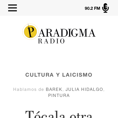

90.2 FM
CULTURA Y LAICISMO
Hablamos de
BAREK
,
JULIA HIDALGO
,
PINTURA
Tócala otra