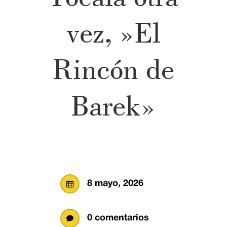
vez, »El
Rincón de
Barek»
8 mayo, 2026

0 comentarios
