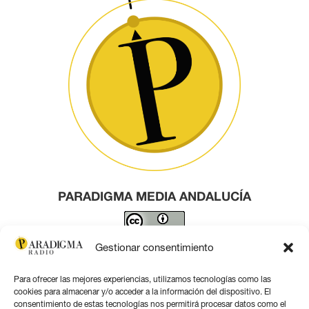
PARADIGMA MEDIA ANDALUCÍA
Este obra está bajo una
licencia de Creative Commons
Gestionar consentimiento
Reconocimiento 4.0 Internacional
.
Para ofrecer las mejores experiencias, utilizamos tecnologías como las
Contacto por correo
cookies para almacenar y/o acceder a la información del dispositivo. El
consentimiento de estas tecnologías nos permitirá procesar datos como el