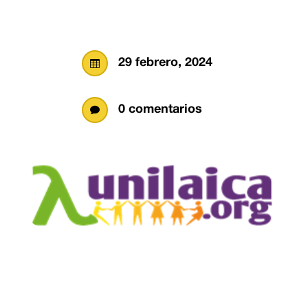
29 febrero, 2024

0 comentarios
