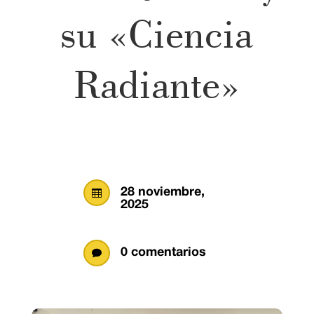
su «Ciencia
Radiante»
28 noviembre,

2025
0 comentarios
