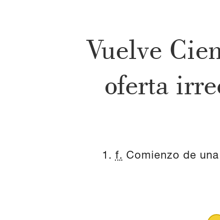
Vuelve Cie
oferta ir
1.
f.
Comienzo
de
una