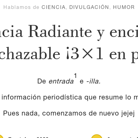
Hablamos de
CIENCIA
,
DIVULGACIÓN
,
HUMOR
ncia Radiante y enc
rechazable ¡3×1 en 
1
De
entrada
e
-illa.
información
periodística
que
resume
lo
Pues nada, comenzamos de nuevo jejej