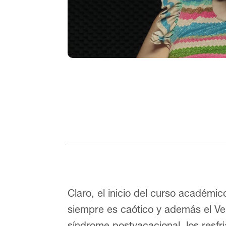
Claro, el inicio del curso académic
siempre es caótico y además el Vero
síndrome postvacacional, los resfr