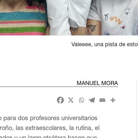
Valeeee, una pista de est
MANUEL MORA
o para dos profesores universitarios
ño, las extraescolares, la rutina, el
iados y un largo etcétera hacen que