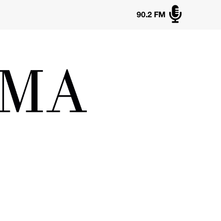

90.2 FM