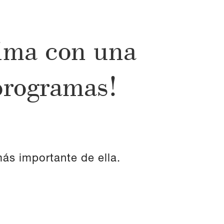
ima con una
programas!
más
importante
de
ella
.