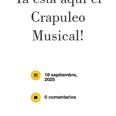
Crapuleo
Musical!
18 septiembre,

2025
0 comentarios
