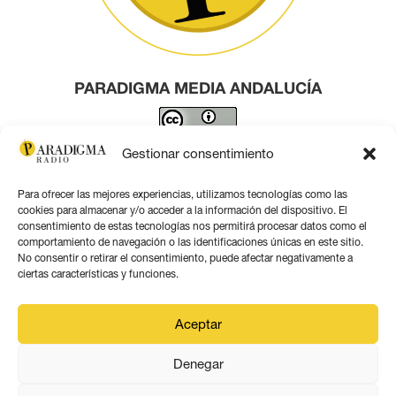
PARADIGMA MEDIA ANDALUCÍA
Este obra está bajo una
licencia de Creative Commons
Gestionar consentimiento
Reconocimiento 4.0 Internacional
.
Para ofrecer las mejores experiencias, utilizamos tecnologías como las
Contacto por correo
cookies para almacenar y/o acceder a la información del dispositivo. El
consentimiento de estas tecnologías nos permitirá procesar datos como el
comportamiento de navegación o las identificaciones únicas en este sitio.
No consentir o retirar el consentimiento, puede afectar negativamente a
ciertas características y funciones.
Aviso legal
Aceptar
Política de privacidad
Denegar
Política de coookies