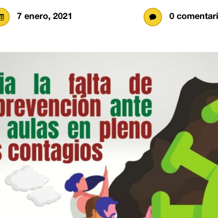
7 enero, 2021
0 comentar

