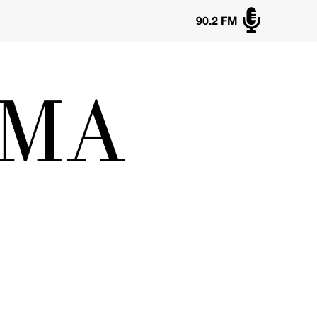

90.2 FM