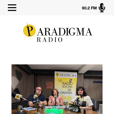

90.2 FM