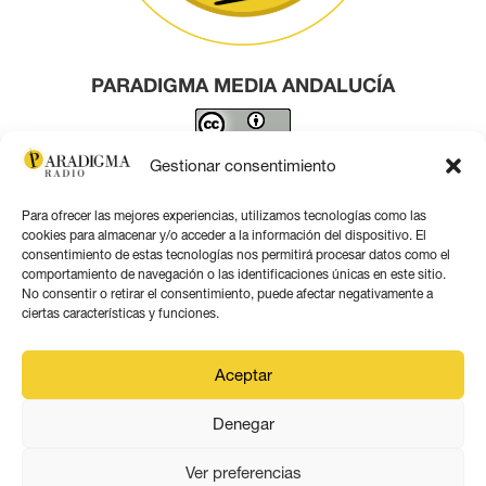
PARADIGMA MEDIA ANDALUCÍA
Este obra está bajo una
licencia de Creative Commons
Gestionar consentimiento
Reconocimiento 4.0 Internacional
.
Para ofrecer las mejores experiencias, utilizamos tecnologías como las
Contacto por correo
cookies para almacenar y/o acceder a la información del dispositivo. El
consentimiento de estas tecnologías nos permitirá procesar datos como el
comportamiento de navegación o las identificaciones únicas en este sitio.
No consentir o retirar el consentimiento, puede afectar negativamente a
ciertas características y funciones.
Aviso legal
Aceptar
Política de privacidad
Denegar
Política de coookies
Ver preferencias