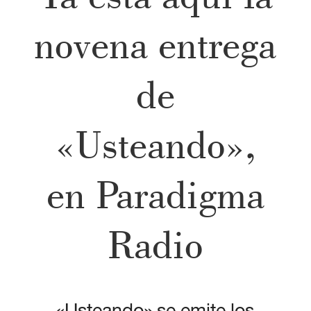
novena entrega
de
«Usteando»,
en Paradigma
Radio
«Usteando» se emite los