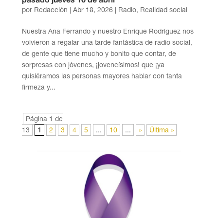
pasado jueves 16 de abril
por
Redacción
|
Abr 18, 2026
|
Radio
,
Realidad social
Nuestra Ana Ferrando y nuestro Enrique Rodríguez nos
volvieron a regalar una tarde fantástica de radio social,
de gente que tiene mucho y bonito que contar, de
sorpresas con jóvenes, ¡jovencísimos! que ¡ya
quisiéramos las personas mayores hablar con tanta
firmeza y...
Página 1 de
13
1
2
3
4
5
...
10
...
»
Última »