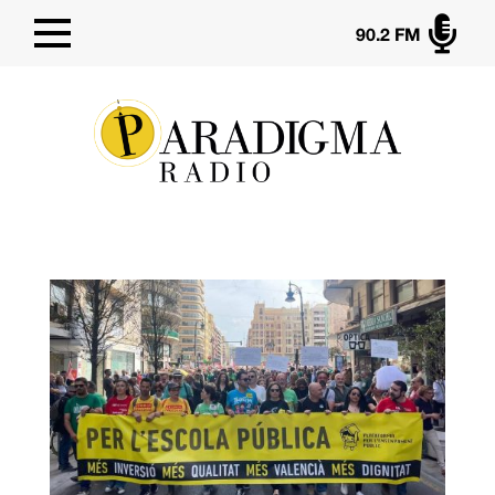

90.2 FM