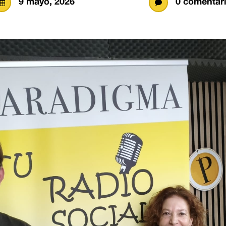
9 mayo, 2026
0 comentar

