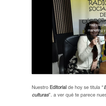
Haz clic p
marketing y 
Nuestro
Editorial
de hoy se titula “
culturas
”. a ver qué te parece nues