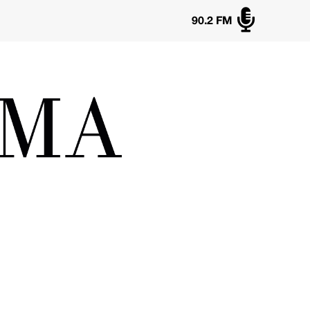

90.2 FM