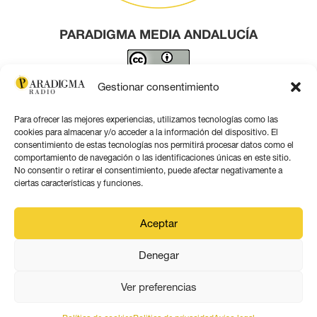
PARADIGMA MEDIA ANDALUCÍA
Este obra está bajo una
licencia de Creative Commons
Gestionar consentimiento
Reconocimiento 4.0 Internacional
.
Para ofrecer las mejores experiencias, utilizamos tecnologías como las
Contacto por correo
cookies para almacenar y/o acceder a la información del dispositivo. El
consentimiento de estas tecnologías nos permitirá procesar datos como el
comportamiento de navegación o las identificaciones únicas en este sitio.
No consentir o retirar el consentimiento, puede afectar negativamente a
ciertas características y funciones.
Aviso legal
Aceptar
Política de privacidad
Denegar
Política de coookies
Ver preferencias