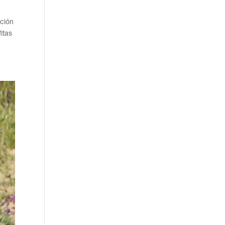
ación
itas