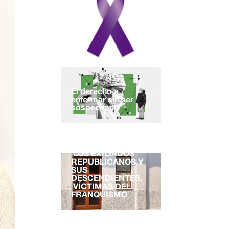
El derecho a
enfermar sin ser
sospechoso
EL DERECHO A LA
NACIONALIDAD.
LOS EXILIADOS
REPUBLICANOS Y
SUS
DESCENDIENTES,
VÍCTIMAS DEL
FRANQUISMO