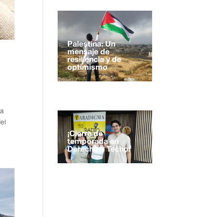
Palestina: Un
mensaje de
resiliencia y de
optimismo
na
el
¡Cierre de
temporada en
Derecho a Techo!