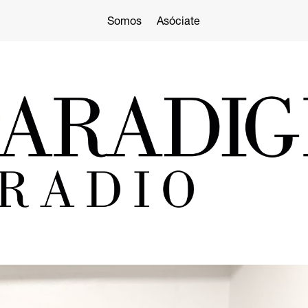
Somos
Asóciate