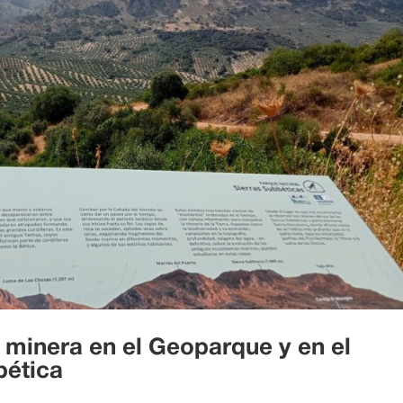
 minera en el Geoparque y en el
bética