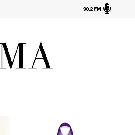

90.2 FM