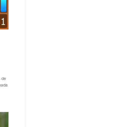
s de
inada