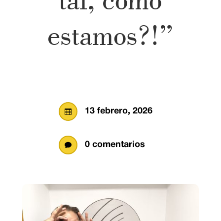
estamos?!”
13 febrero, 2026

0 comentarios
