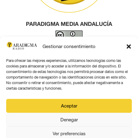
PARADIGMA MEDIA ANDALUCÍA
Este obra está bajo una
licencia de Creative Commons
Gestionar consentimiento
Reconocimiento 4.0 Internacional
.
Para ofrecer las mejores experiencias, utilizamos tecnologías como las
Contacto por correo
cookies para almacenar y/o acceder a la información del dispositivo. El
consentimiento de estas tecnologías nos permitirá procesar datos como el
comportamiento de navegación o las identificaciones únicas en este sitio.
No consentir o retirar el consentimiento, puede afectar negativamente a
ciertas características y funciones.
Aviso legal
Aceptar
Política de privacidad
Denegar
Política de coookies
Ver preferencias