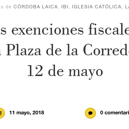
os de
CÓRDOBA LAICA
,
IBI
,
IGLESIA CATÓLICA
,
L
s exenciones fiscale
a Plaza de la Corre
12 de mayo
11 mayo, 2018
0 comentar

