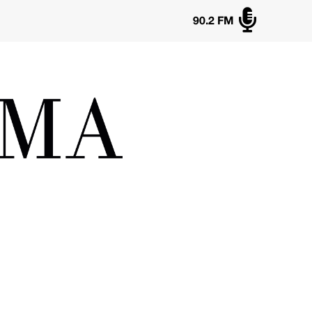

90.2 FM