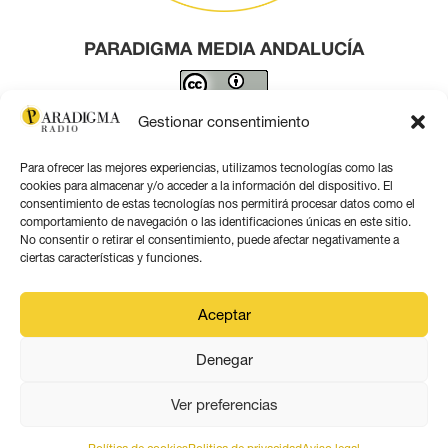
PARADIGMA MEDIA ANDALUCÍA
Este obra está bajo una
licencia de Creative Commons
Gestionar consentimiento
Reconocimiento 4.0 Internacional
.
Para ofrecer las mejores experiencias, utilizamos tecnologías como las
Contacto por correo
cookies para almacenar y/o acceder a la información del dispositivo. El
consentimiento de estas tecnologías nos permitirá procesar datos como el
comportamiento de navegación o las identificaciones únicas en este sitio.
No consentir o retirar el consentimiento, puede afectar negativamente a
ciertas características y funciones.
Aviso legal
Aceptar
Política de privacidad
Denegar
Política de coookies
Ver preferencias