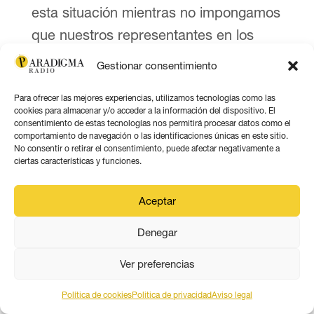
esta situación mientras no impongamos
que nuestros representantes en los
centros de poder tengan solo
Gestionar consentimiento
obligación para con nosotras y nuestros
Para ofrecer las mejores experiencias, utilizamos tecnologías como las
intereses.
cookies para almacenar y/o acceder a la información del dispositivo. El
consentimiento de estas tecnologías nos permitirá procesar datos como el
Para Madrid no es una
comportamiento de navegación o las identificaciones únicas en este sitio.
No consentir o retirar el consentimiento, puede afectar negativamente a
obligación
“arreglar el Sur”
y sus
ciertas características y funciones.
problemas: aplicar políticas bajo el
Aceptar
prisma de la equidad, reducir la brecha
existente y acabar con la vergonzante
Denegar
discriminación que sufrimos. Sin
Ver preferencias
embargo sí ha sido una
prioridad
“
arreglar lo del Sur”
:
imponer
Política de cookies
Politica de privacidad
Aviso legal