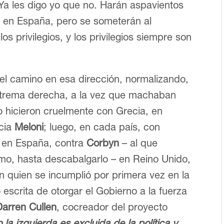
Ya les digo yo que no. Harán aspavientos
s en España, pero se someterán al
los privilegios, y los privilegios siempre son
 el camino en esa dirección, normalizando,
trema derecha, a la vez que machaban
Lo hicieron cruelmente con Grecia, en
acia
Meloni
; luego, en cada país, con
 en España, contra
Corbyn
– al que
smo, hasta descabalgarlo – en Reino Unido,
n quien se incumplió por primera vez en la
 escrita de otorgar el Gobierno a la fuerza
Darren Cullen
, cocreador del proyecto
la izquierda es excluida de la política y