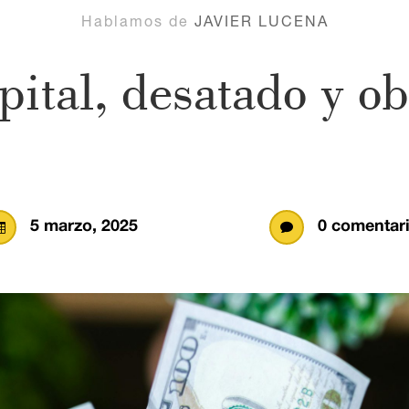
Hablamos de
JAVIER LUCENA
pital, desatado y o
5 marzo, 2025
0 comentar

