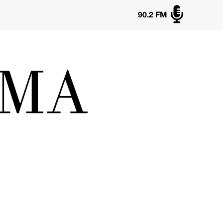

90.2 FM