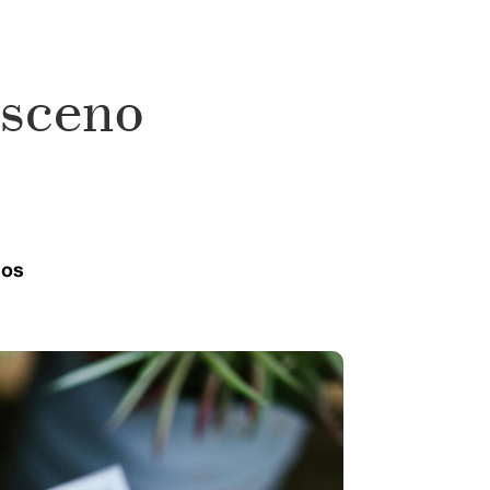
bsceno
ios