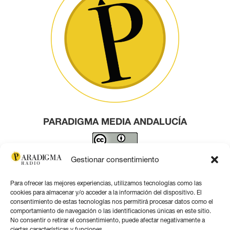
PARADIGMA MEDIA ANDALUCÍA
Este obra está bajo una
licencia de Creative Commons
Gestionar consentimiento
Reconocimiento 4.0 Internacional
.
Para ofrecer las mejores experiencias, utilizamos tecnologías como las
Contacto por correo
cookies para almacenar y/o acceder a la información del dispositivo. El
consentimiento de estas tecnologías nos permitirá procesar datos como el
comportamiento de navegación o las identificaciones únicas en este sitio.
No consentir o retirar el consentimiento, puede afectar negativamente a
ciertas características y funciones.