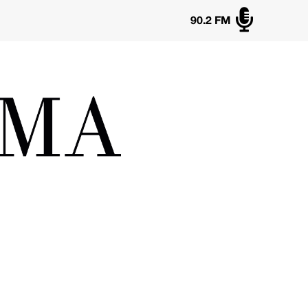

90.2 FM