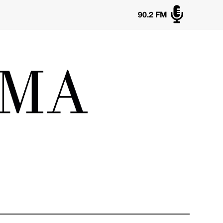

90.2 FM