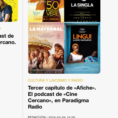
O
ast de
ercano.
CULTURA Y LAICISMO Y RADIO
Tercer capítulo de «Afiche».
El podcast de «Cine
Cercano», en Paradigma
Radio
REDACCIÓN | 2024-03-04 10:00