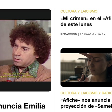
CULTURA Y LAICISMO
«Mi crimen» en el «Af
de este lunes
REDACCIÓN | 2025-05-26 10:08
CULTURA Y LAICISMO Y RADI
«Afiche» nos anuncia 
nuncia Emilia
proyección de «Same