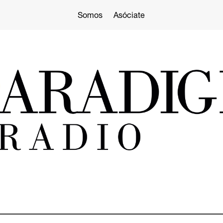
Somos
Asóciate