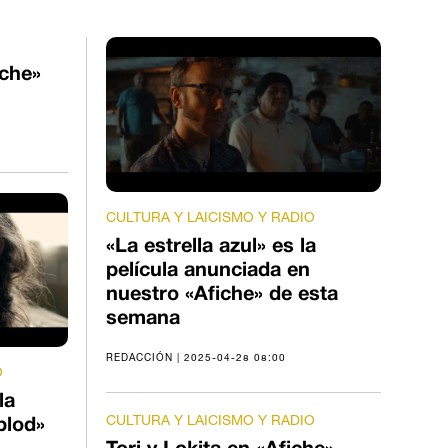
iche»
CULTURA Y LAICISMO Y RADIO
«La estrella azul» es la
película anunciada en
nuestro «Afiche» de esta
semana
REDACCIÓN | 2025-04-28 08:00
O
la
CULTURA Y LAICISMO Y RADIO
blod»