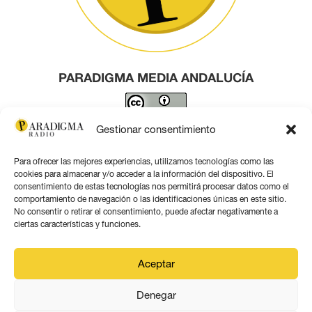
PARADIGMA MEDIA ANDALUCÍA
Este obra está bajo una
licencia de Creative Commons
Gestionar consentimiento
Reconocimiento 4.0 Internacional
.
Para ofrecer las mejores experiencias, utilizamos tecnologías como las
Contacto por correo
cookies para almacenar y/o acceder a la información del dispositivo. El
consentimiento de estas tecnologías nos permitirá procesar datos como el
comportamiento de navegación o las identificaciones únicas en este sitio.
No consentir o retirar el consentimiento, puede afectar negativamente a
ciertas características y funciones.
Aviso legal
Aceptar
Política de privacidad
Denegar
Política de coookies