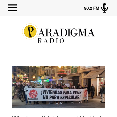

90.2 FM