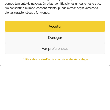
comportamiento de navegación o las identificaciones únicas en este sitio.
No consentir o retirar el consentimiento, puede afectar negativamente a
ciertas características y funciones.
Aceptar
PARADIGMA MEDIA ANDALUCÍA
Denegar
Ver preferencias
Este obra está bajo una
licencia de Creative Commons
Reconocimiento 4.0 Internacional
.
Política de cookies
Politica de privacidad
Aviso legal
Contacto por correo
Aviso legal
Política de privacidad