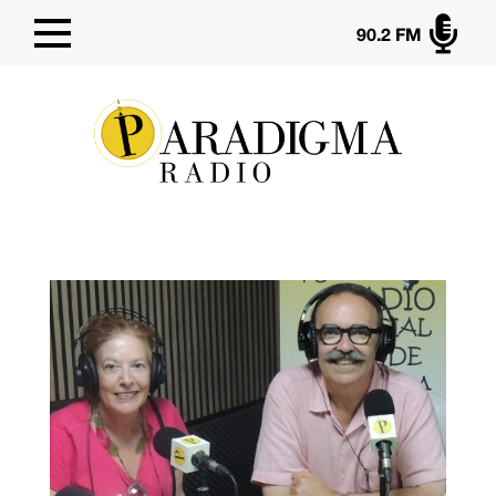

90.2 FM