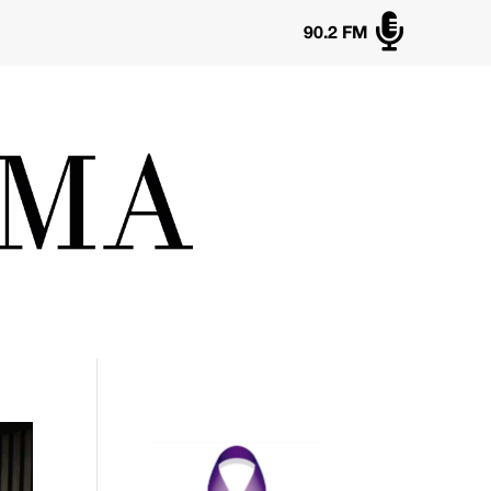

90.2 FM