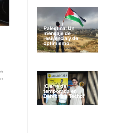
Palestina: Un
mensaje de
resiliencia y de
optimismo
de
ue
¡Cierre de
temporada en
Derecho a Techo!