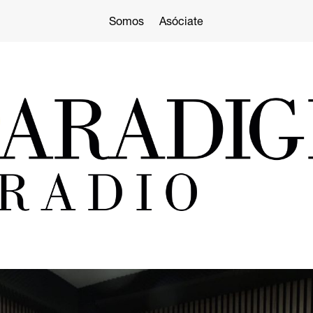
Somos
Asóciate