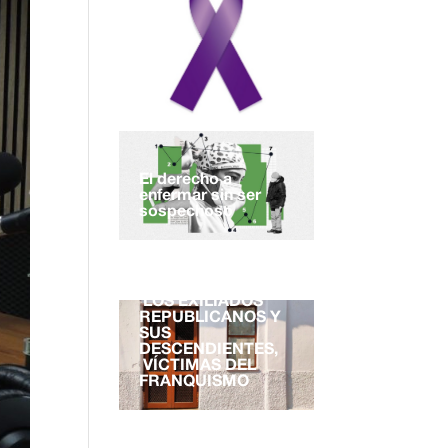
El derecho a
enfermar sin ser
sospechoso
EL DERECHO A LA
NACIONALIDAD.
LOS EXILIADOS
REPUBLICANOS Y
SUS
DESCENDIENTES,
VÍCTIMAS DEL
FRANQUISMO