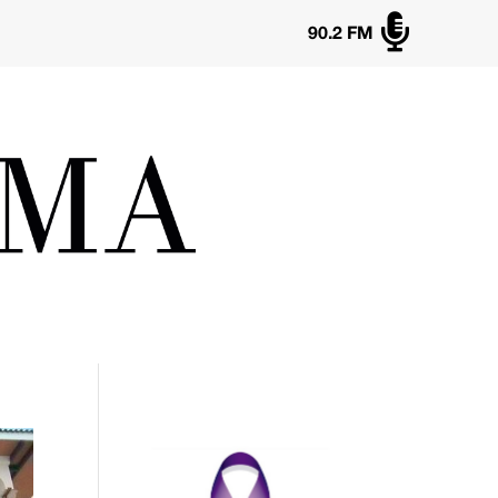

90.2 FM