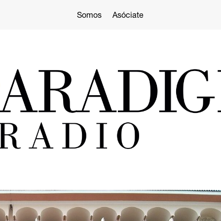
Somos
Asóciate