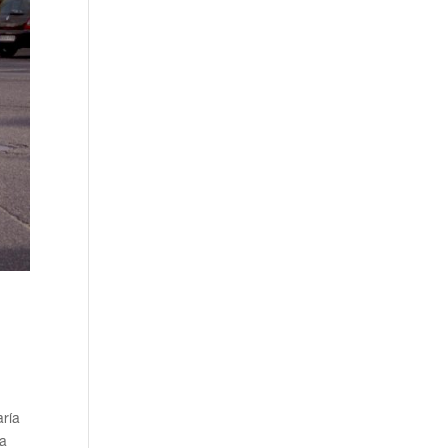
aría
la