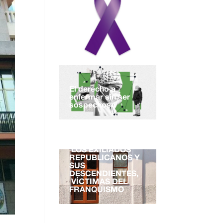
El derecho a
enfermar sin ser
sospechoso
EL DERECHO A LA
NACIONALIDAD.
LOS EXILIADOS
REPUBLICANOS Y
SUS
DESCENDIENTES,
VÍCTIMAS DEL
FRANQUISMO