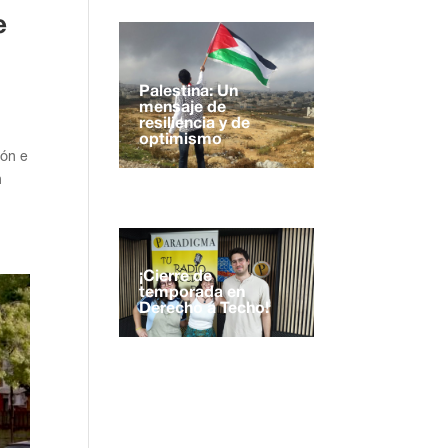
e
Palestina: Un
mensaje de
resiliencia y de
optimismo
ión e
n
¡Cierre de
temporada en
Derecho a Techo!