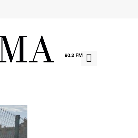

90.2 FM