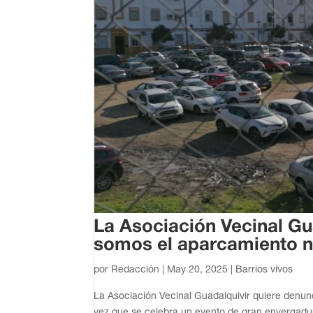
La Asociación Vecinal Gua
somos el aparcamiento n
por
Redacción
|
May 20, 2025
|
Barrios vivos
La Asociación Vecinal Guadalquivir quiere denun
vez que se celebra un evento de gran envergadur