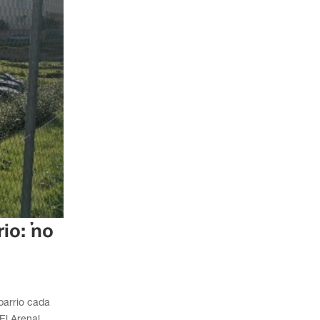
io: “no
barrio cada
El Arenal,