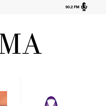

90.2 FM