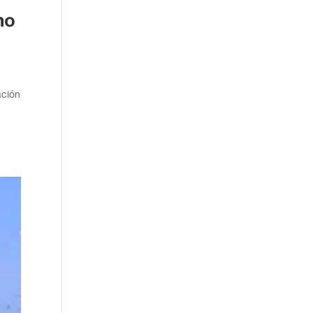
no
ación
o