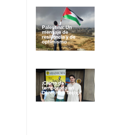
Palestina: Un
mensaje de
resiliencia y de
optimismo
¡Cierre de
temporada en
Derecho a Techo!