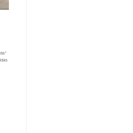
nte”
idas