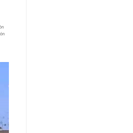
ión
ión