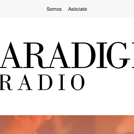
Somos
Asóciate