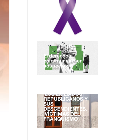
El derecho a
enfermar sin ser
sospechoso
EL DERECHO A LA
NACIONALIDAD.
LOS EXILIADOS
REPUBLICANOS Y
SUS
DESCENDIENTES,
VÍCTIMAS DEL
FRANQUISMO