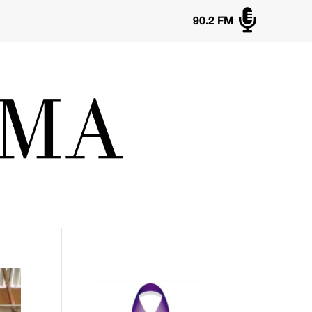

90.2 FM