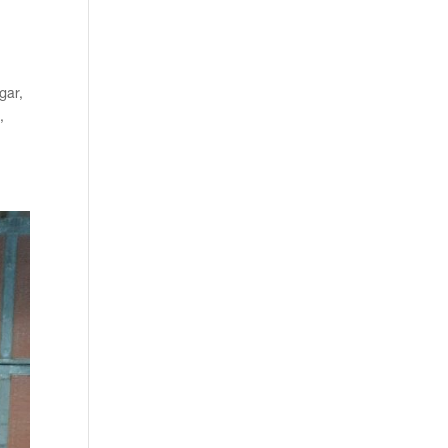
gar,
,