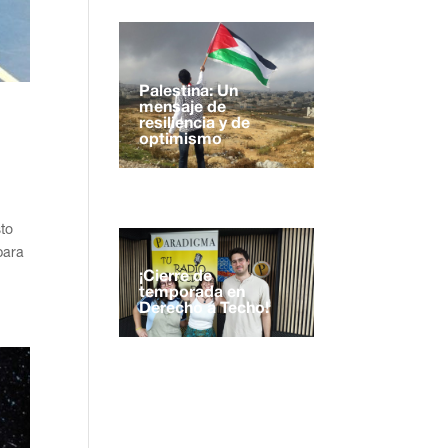
Palestina: Un
mensaje de
resiliencia y de
optimismo
to
para
¡Cierre de
temporada en
Derecho a Techo!