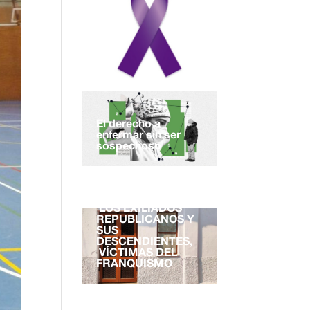
El derecho a
enfermar sin ser
sospechoso
EL DERECHO A LA
NACIONALIDAD.
LOS EXILIADOS
REPUBLICANOS Y
SUS
DESCENDIENTES,
VÍCTIMAS DEL
FRANQUISMO