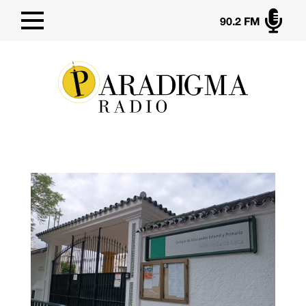

90.2 FM