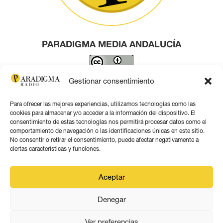
PARADIGMA MEDIA ANDALUCÍA
Este obra está bajo una
licencia de Creative Commons
Gestionar consentimiento
Reconocimiento 4.0 Internacional
.
Para ofrecer las mejores experiencias, utilizamos tecnologías como las
Contacto por correo
cookies para almacenar y/o acceder a la información del dispositivo. El
consentimiento de estas tecnologías nos permitirá procesar datos como el
comportamiento de navegación o las identificaciones únicas en este sitio.
No consentir o retirar el consentimiento, puede afectar negativamente a
ciertas características y funciones.
Aviso legal
Aceptar
Política de privacidad
Denegar
Política de coookies
Ver preferencias