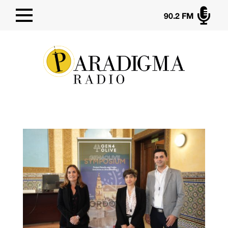

90.2 FM