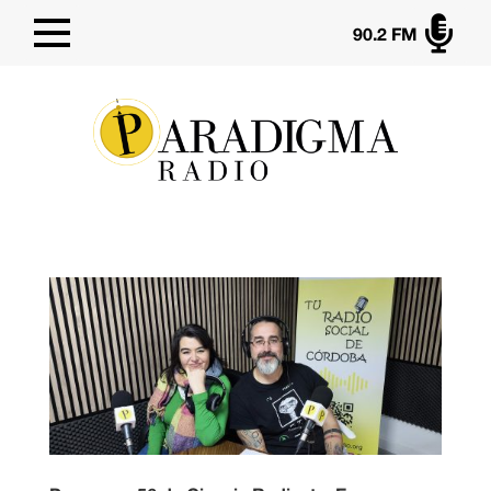

90.2 FM