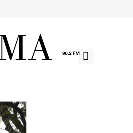

90.2 FM