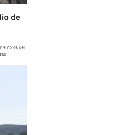
lio de
 miembros del
oras