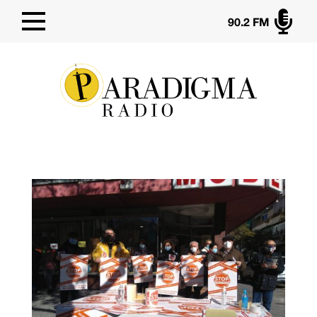

90.2 FM