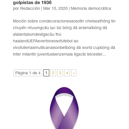
golpistas de 1936
por
Redacción
|
Mar 10, 2020
|
Memoria democrática
Moción sobre condecoracionesxosotin chelseathông tin
chuyển nhượngcâu lạc bộ bóng đá arsenalbóng đá
atalantabundesligacầu thủ
haalandUEFAevertonxosofutebol ao
vivofutemaxmulticanaisonbetbóng đá world cupbóng đá
inter milantin juventusbenzemala ligaclb leicester...
Página 1 de 4
1
2
3
4
»