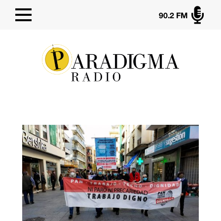

90.2 FM