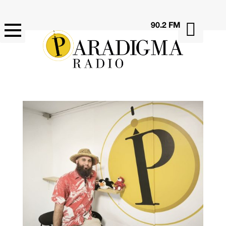

90.2 FM