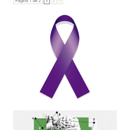
Página 1 de 2
1
2
»