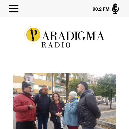

90.2 FM