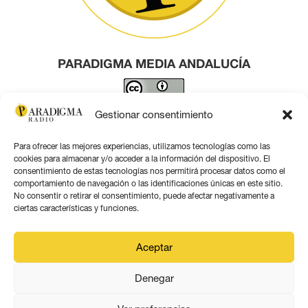
PARADIGMA MEDIA ANDALUCÍA
Este obra está bajo una
licencia de Creative Commons
Gestionar consentimiento
Reconocimiento 4.0 Internacional
.
Para ofrecer las mejores experiencias, utilizamos tecnologías como las
Contacto por correo
cookies para almacenar y/o acceder a la información del dispositivo. El
consentimiento de estas tecnologías nos permitirá procesar datos como el
comportamiento de navegación o las identificaciones únicas en este sitio.
No consentir o retirar el consentimiento, puede afectar negativamente a
ciertas características y funciones.
Aviso legal
Aceptar
Política de privacidad
Denegar
Política de coookies