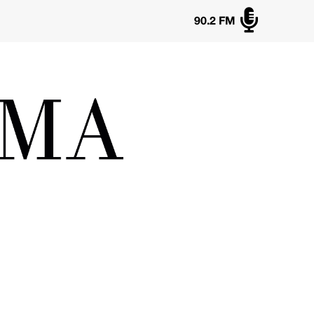

90.2 FM