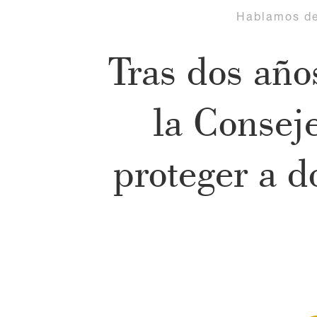
Hablamos d
Tras dos añ
la Consej
proteger a d