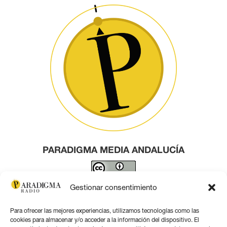
PARADIGMA MEDIA ANDALUCÍA
Este obra está bajo una
licencia de Creative Commons
Gestionar consentimiento
Reconocimiento 4.0 Internacional
.
Para ofrecer las mejores experiencias, utilizamos tecnologías como las
Contacto por correo
cookies para almacenar y/o acceder a la información del dispositivo. El