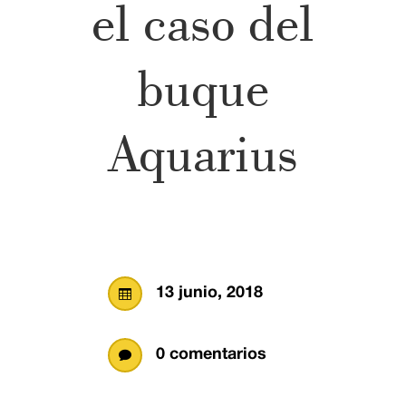
el caso del
buque
Aquarius
13 junio, 2018

0 comentarios
