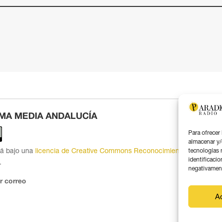
MA MEDIA ANDALUCÍA
Para ofrecer
almacenar y/
tá bajo una
licencia de Creative Commons Reconocimiento 4.0
tecnologías 
identificacio
.
negativamente
r correo
A