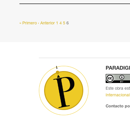
« Primero
‹ Anterior
1
4
5
6
PARADIG
Este obra es
Internacional
Contacto po