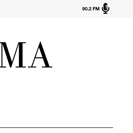

90.2 FM