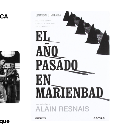
NCA
 que