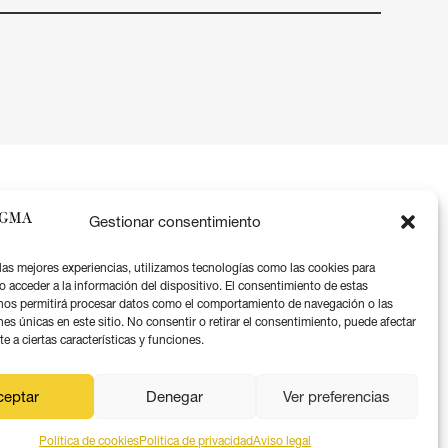
Gestionar consentimiento
 las mejores experiencias, utilizamos tecnologías como las cookies para
o acceder a la información del dispositivo. El consentimiento de estas
nos permitirá procesar datos como el comportamiento de navegación o las
Aviso legal
nes únicas en este sitio. No consentir o retirar el consentimiento, puede afectar
 a ciertas características y funciones.
Política de privacidad
Política de coookies
ceptar
Denegar
Ver preferencias
Política de cookies
Politica de privacidad
Aviso legal